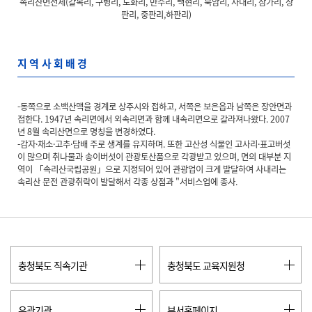
속리산면전체(갈목리, 구병리, 도화리, 만수리, 백현리, 북암리, 사내리, 삼가리, 상
판리, 중판리,하판리)
지역사회배경
-동쪽으로
소백산맥
을 경계로
상주시
와 접하고, 서쪽은
보은읍
과 남쪽은
장안면
과
접한다. 1947년 속리면에서 외속리면과 함께 내속리면으로 갈라져나왔다. 2007
년 8월 속리산면으로 명칭을 변경하였다.
-감자·채소·고추·담배 주로 생계를 유지하며. 또한 고산성 식물인 고사리·표고버섯
이 많으며 취나물과 송이버섯이 관광토산품으로 각광받고 있으며, 면의 대부분 지
역이 「속리산국립공원」으로 지정되어 있어 관광업이 크게 발달하여 사내리는
속리산 문전 관광취락이 발달해서 각종 상점과 "서비스업에 종사.
충청북도 직속기관
충청북도 교육지원청
유관기관
부서홈페이지