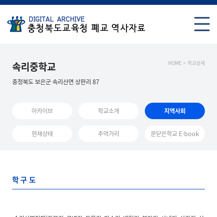
HOME > 학교상세
속리중학교
충청북도 보은군 속리산면 상판리 87
아카이브
학교소개
지역사회
현재상태
추억거리
문닫은학교 E-book
학구도